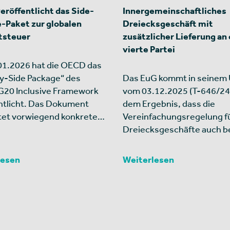
röffentlicht das Side-
Innergemeinschaftliches
-Paket zur globalen
Dreiecksgeschäft mit
tsteuer
zusätzlicher Lieferung an 
vierte Partei
1.2026 hat die OECD das
y-Side Package“ des
Das EuG kommt in seinem U
20 Inclusive Framework
vom 03.12.2025 (T-646/24
ntlicht. Das Dokument
dem Ergebnis, dass die
tet vorwiegend konkrete…
Vereinfachungsregelung f
Dreiecksgeschäfte auch b
lesen
Weiterlesen