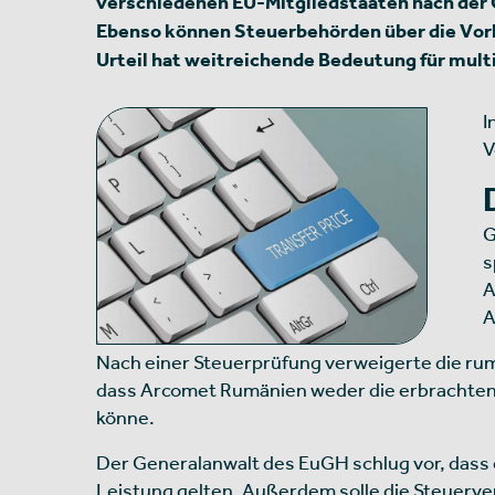
verschiedenen EU-Mitgliedstaaten nach de
Ebenso können Steuerbehörden über die Vorl
Urteil hat weitreichende Bedeutung für mult
I
V
G
s
A
A
Nach einer Steuerprüfung verweigerte die ru
dass Arcomet Rumänien weder die erbrachten 
könne.
Der Generalanwalt des EuGH schlug vor, dass 
Leistung gelten. Außerdem solle die Steuerve