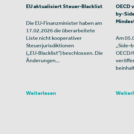
EU aktualisiert Steuer‑Blacklist
OECD ve
by-Side
Mindes
Die EU‑Finanzminister haben am
17.02.2026 die überarbeitete
Liste nicht kooperativer
Am 05.0
Steuerjurisdiktionen
„Side-b
(„EU‑Blacklist“) beschlossen. Die
OECD/G
Änderungen…
veröffe
beinhal
Weiterlesen
Weiter