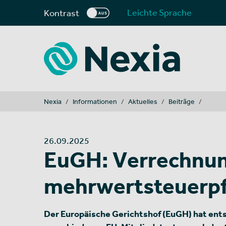
Leichte Sprache
Kontrast
You are here:
Nexia
Informationen
Aktuelles
Beiträge
26.09.2025
EuGH: Verrechnu
mehrwertsteuerpfl
Der Europäische Gerichtshof (EuGH) hat en