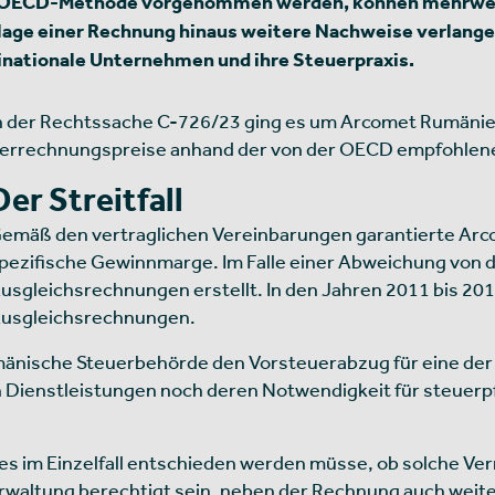
r OECD-Methode vorgenommen werden, können mehrwerts
age einer Rechnung hinaus weitere Nachweise verlange
inationale Unternehmen und ihre Steuerpraxis.
n der Rechtssache C-726/23 ging es um Arcomet Rumänien
errechnungspreise anhand der von der OECD empfohle
Der Streitfall
emäß den vertraglichen Vereinbarungen garantierte Arc
pezifische Gewinnmarge. Im Falle einer Abweichung von 
usgleichsrechnungen erstellt. In den Jahren 2011 bis 20
usgleichsrechnungen.
mänische Steuerbehörde den Vorsteuerabzug für eine de
Dienstleistungen noch deren Notwendigkeit für steuerpf
es im Einzelfall entschieden werden müsse, ob solche V
rwaltung berechtigt sein, neben der Rechnung auch weite