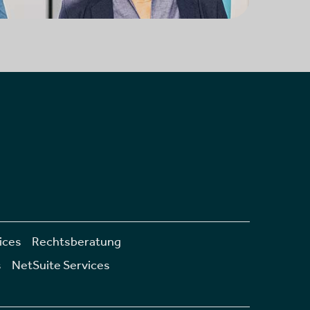
vices
Rechtsberatung
s
NetSuite Services