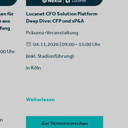
en für
Lucanet CFO Solution Platform
e aus
Deep Dive: CFP und xP&A
üfung
Präsenz-Veranstaltung
04.11.2026 | 09:00 - 15:00 Uhr
:00 Uhr
(inkl. Stadionführung)
in Köln
Weiterlesen
en
Zur Terminvorschau