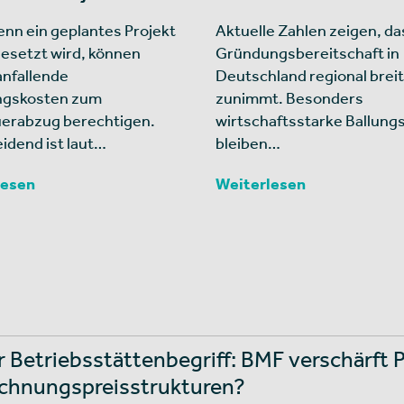
nn ein geplantes Projekt
Aktuelle Zahlen zeigen, da
esetzt wird, können
Gründungsbereitschaft in
anfallende
Deutschland regional breit
ngskosten zum
zunimmt. Besonders
erabzug berechtigen.
wirtschaftsstarke Ballun
idend ist laut…
bleiben…
lesen
Weiterlesen
 Betriebsstättenbegriff: BMF verschärft 
chnungspreisstrukturen?