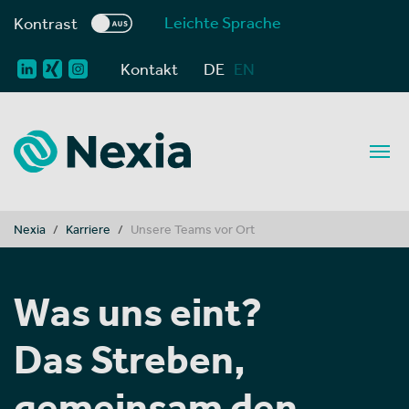
Leichte Sprache
Kontrast
Kontakt
DE
EN
You are here:
Nexia
Karriere
Unsere Teams vor Ort
Was uns eint?
Das Streben,
gemeinsam den