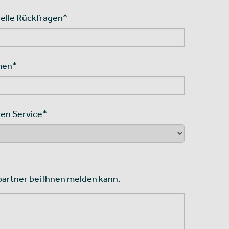
elle Rückfragen
*
men
*
den Service
*
partner bei Ihnen melden kann.