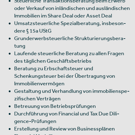
Steuerliche Transaktionsberatung beim Erwerb
oder Verkauf von inländischen und ausländischen
Immobilien im Share Deal oder Asset Deal
Umsatz­steu­er­li­che Spe­zial­be­ra­tung, ins­be­son­
dere § 15a UStG
Grun­d­er­werb­steu­er­li­che Struk­tu­rie­rungs­be­ra­
tung
Lau­fende steu­er­li­che Bera­tung zu allen Fra­gen
des täg­li­chen Geschäfts­be­triebs
Beratung zu Erbschaftsteuer und
Schenkungsteuer bei der Übertragung von
Immobilienvermögen
Gestal­tung und Ver­hand­lung von immo­bi­li­en­spe­
zi­fi­schen Ver­trä­gen
Betreuung von Betriebsprüfungen
Durch­füh­rung von Finan­cial und Tax Due Dili­
gence-Prü­fun­gen
Erstel­lung und Review von Busi­ness­plä­nen