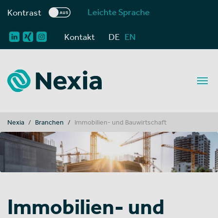
Leichte Sprache
Kontrast
Kontakt
DE
EN
You are here:
Nexia
Branchen
Immobilien- und Bauwirtschaft
Immobilien- und