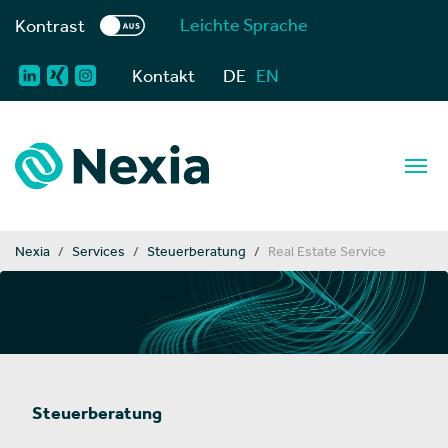
Leichte Sprache
Kontrast
Kontakt
DE
EN
You are here:
Nexia
Services
Steuerberatung
Real Estate Service
Steuerberatung