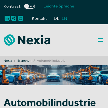
Leichte Sprache
Kontrast
Kontakt
DE
EN
You are here:
Nexia
Branchen
Automobilindustrie
Automobilindustrie