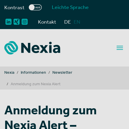
Leichte Sprache
Kontrast
Kontakt
DE
EN
You are here:
Nexia
Informationen
Newsletter
Anmeldung zum Nexia Alert
Anmeldung zum
Nexia Alert –