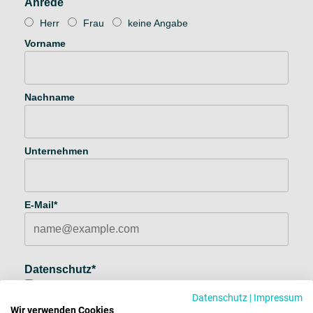
Anrede
Herr
Frau
keine Angabe
Vorname
Nachname
Unternehmen
E-Mail*
Datenschutz*
Ja, ich habe die
Datenschutzhinweise
zur Kenntnis
Datenschutz
|
Impressum
genommen und bin damit einverstanden, dass die von mir
Wir verwenden Cookies