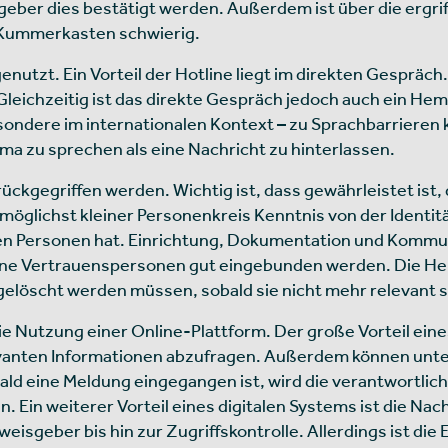
ber dies bestätigt werden. Außerdem ist über die ergri
 Kummerkasten schwierig.
e genutzt. Ein Vorteil der Hotline liegt im direkten Gesprä
leichzeitig ist das direkte Gespräch jedoch auch ein Hem
esondere im internationalen Kontext – zu Sprachbarrieren
ma zu sprechen als eine Nachricht zu hinterlassen.
ückgegriffen werden. Wichtig ist, dass gewährleistet ist, 
öglichst kleiner Personenkreis Kenntnis von der Identit
n Personen hat. Einrichtung, Dokumentation und Kommuni
rne Vertrauenspersonen gut eingebunden werden. Die Her
löscht werden müssen, sobald sie nicht mehr relevant s
e Nutzung einer Online-Plattform. Der große Vorteil eines
vanten Informationen abzufragen. Außerdem können unter
d eine Meldung eingegangen ist, wird die verantwortlich
en. Ein weiterer Vorteil eines digitalen Systems ist die Nac
sgeber bis hin zur Zugriffskontrolle. Allerdings ist die