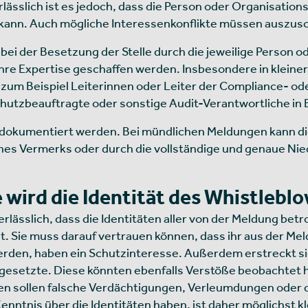
lässlich ist es jedoch, dass die Person oder Organisations
 kann. Auch mögliche Interessenkonflikte müssen auszusc
 bei der Besetzung der Stelle durch die jeweilige Person 
in ihre Expertise geschaffen werden. Insbesondere in kle
um Beispiel Leiterinnen oder Leiter der Compliance- ode
hutzbeauftragte oder sonstige Audit-Verantwortliche in 
n dokumentiert werden. Bei mündlichen Meldungen kann di
nes Vermerks oder durch die vollständige und genaue Nied
 wird die Identität des Whistlebl
rlässlich, dass die Identitäten aller von der Meldung betr
t. Sie muss darauf vertrauen können, dass ihr aus der Me
erden, haben ein Schutzinteresse. Außerdem erstreckt sic
Vorgesetzte. Diese könnten ebenfalls Verstöße beobachtet
nen sollen falsche Verdächtigungen, Verleumdungen oder 
enntnis über die Identitäten haben, ist daher möglichst kl