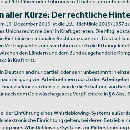
eschäftsführer oder Führungskraft haben, um entsprech
In aller Kürze: Der rechtliche Hin
m 16. Dezember 2019 ist die „EU-Richtlinie 2019/1937 z
as Unionsrecht melden“ in Kraft getreten. Die Mitgliedst
ie Richtlinie in nationales Recht umzusetzen. Deutschland
in Vertragsverletzungsverfahren durch die EU eingeleitet
wischen den Ländern und dem Bund ausgehandelte Kompr
3 in Kraft tritt.
in Deutschland nur partiell oder sehr unbestimmt in einz
enachteiligung von Arbeitnehmern durch den Arbeitgeber 
en Finanzsektor zum Beispiel wurde die Schaffung von B
, für nach dem Geldwäschegesetz Verpflichtete in § 6 Abs.
 bei der Einführung eines Whistleblowing-Systems auße
 elektronische Einrichtung gelten, bei deren Betrieb ein
ührung eines Whistleblowing-Systems zur Mitbestimmung nac