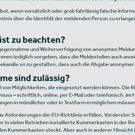
ot, wenn vorsätzlich oder grob fahrlässig falsche Inform
nntnis über die Identität der meldenden Person zu erlan
st zu beachten?
 Entgegennahme und Weiterverfolgung von anonymen Meldu
men lediglich vorgeben, dass die Meldestellen auch ano
ldekanäle so zu gestalten, dass auch die Abgabe anonymer
me sind zulässig?
l von Möglichkeiten, die eingesetzt werden können. Die Ric
ss – schriftlich, online, per E-Mail oder telefonisch. Im
ungen in mündlicher oder in Textform ermöglichen müsse
die Anforderungen der EU-Richtlinie erfüllen. Vorderster S
 in vielen Betrieben installierte Kummerkasten in der R
den Kummerkasten steckt. Aber auch in anderer Hinsicht i