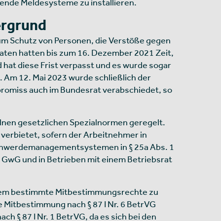
ende Meldesysteme zu installieren.
tergrund
um Schutz von Personen, die Verstöße gegen
aaten hatten bis zum 16. Dezember 2021 Zeit,
 hat diese Frist verpasst und es wurde sogar
. Am 12. Mai 2023 wurde schließlich der
omiss auch im Bundesrat verabschiedet, so
elnen gesetzlichen Spezialnormen geregelt.
verbietet, sofern der Arbeitnehmer in
eschwerdemanagementsystemen in § 25a Abs. 1
 5 GwG und in Betrieben mit einem Betriebsrat
rdem bestimmte Mitbestimmungsrechte zu
e Mitbestimmung nach § 87 I Nr. 6 BetrVG
h § 87 I Nr. 1 BetrVG, da es sich bei den