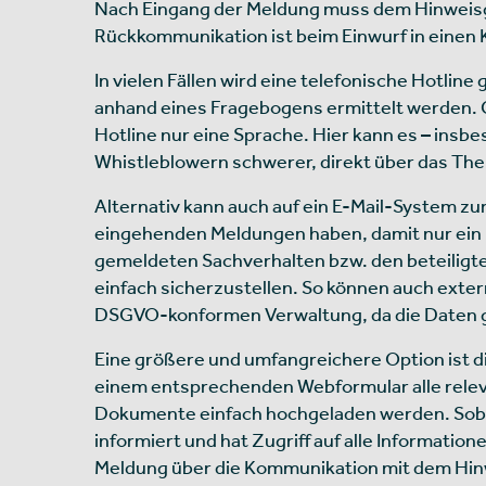
Nach Eingang der Meldung muss dem Hinweisge
Rückkommunikation ist beim Einwurf in einen
In vielen Fällen wird eine telefonische Hotlin
anhand eines Fragebogens ermittelt werden. G
Hotline nur eine Sprache. Hier kann es – insb
Whistleblowern schwerer, direkt über das The
Alternativ kann auch auf ein E-Mail-System zur
eingehenden Meldungen haben, damit nur ein m
gemeldeten Sachverhalten bzw. den beteiligte
einfach sicherzustellen. So können auch exte
DSGVO-konformen Verwaltung, da die Daten ge
Eine größere und umfangreichere Option ist di
einem entsprechenden Webformular alle rele
Dokumente einfach hochgeladen werden. Sobal
informiert und hat Zugriff auf alle Information
Meldung über die Kommunikation mit dem Hinwei