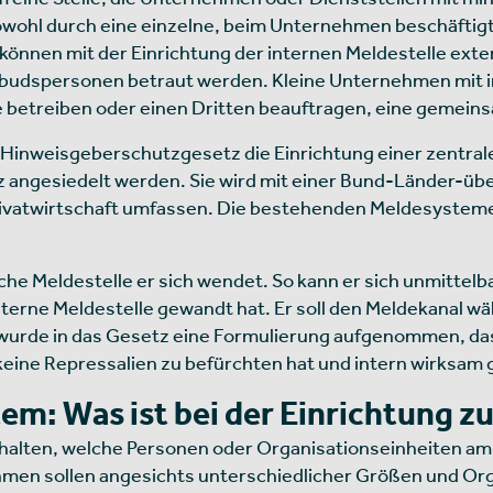
owohl durch eine einzelne, beim Unternehmen beschäftigt
 können mit der Einrichtung der internen Meldestelle ext
mbudspersonen betraut werden. Kleine Unternehmen mit in
betreiben oder einen Dritten beauftragen, eine gemeinsam
s Hinweisgeberschutzgesetz die Einrichtung einer zentrale
iz angesiedelt werden. Sie wird mit einer Bund-Länder-ü
Privatwirtschaft umfassen. Die bestehenden Meldesystem
che Meldestelle er sich wendet. So kann er sich unmittel
terne Meldestelle gewandt hat. Er soll den Meldekanal wäh
 wurde in das Gesetz eine Formulierung aufgenommen, da
 keine Repressalien zu befürchten hat und intern wirks
m: Was ist bei der Einrichtung z
halten, welche Personen oder Organisationseinheiten am
ehmen sollen angesichts unterschiedlicher Größen und Org