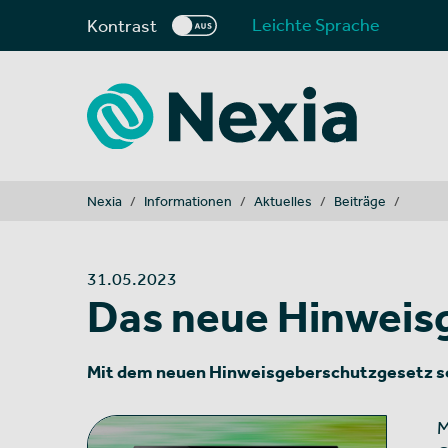
Leichte Sprache
Kontrast
You are here:
Nexia
Informationen
Aktuelles
Beiträge
31.05.2023
Das neue Hinweis
Mit dem neuen Hinweisgeberschutzgesetz so
M