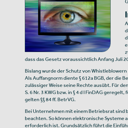
G
A
d
d
e
z
dass das Gesetz voraussichtlich Anfang Juli 202
Bislang wurde der Schutz von Whistleblowern 
Als Auffangnorm diente § 612a BGB, der die B
zulässiger Weise seine Rechte ausübt. Für d
S. 6 Nr. 3 KWG bzw. in § 4 d I FinDAG geregelt
gelten §§ 84 ff. BetrVG.
Bei Unternehmen mit einem Betriebsrat sind
beachten. So können elektronische Systeme als
erforderlich ist. Grundsätzlich führt die Einf