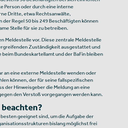
e Person oder durch eine interne
erne Dritte, etwa Rechtsanwälte,
 der Regel 50 bis 249 Beschäftigten können
e Stelle für sie zu betreiben.
n Meldestelle vor. Diese zentrale Meldestelle
bergreifenden Zuständigkeit ausgestattet und
e beim Bundeskartellamt und der BaFin bleiben
bar an eine externe Meldestelle wenden oder
len können, der für seine fallspezifischen
ss der Hinweisgeber die Meldung an eine
am gegen den Verstoß vorgegangen werden kann.
u beachten?
 besten geeignet sind, um die Aufgabe der
anisationsstrukturen bislang möglichst frei