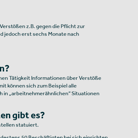
rstößen z.B. gegen die Pflicht zur
rd jedoch erst sechs Monate nach
en?
chen Tätigkeit Informationen über Verstöße
t können sich zum Beispiel alle
 in „arbeitnehmerähnlichen“ Situationen
en gibt es?
ellen statuiert.
ndestens 50 Beschäftigten bei sich einrichten