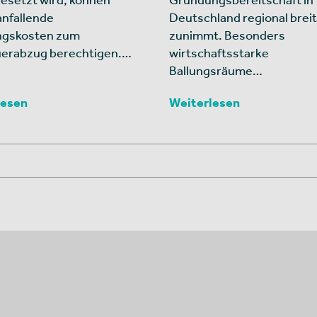
anfallende
Deutschland regional breit
ngskosten zum
zunimmt. Besonders
uerabzug berechtigen.…
wirtschaftsstarke
Ballungsräume…
lesen
Weiterlesen