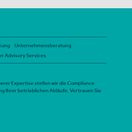
tung
Unternehmensberatung
r Advisory Services
erer Expertise stellen wir die Compliance
 Ihrer betrieblichen Abläufe. Vertrauen Sie