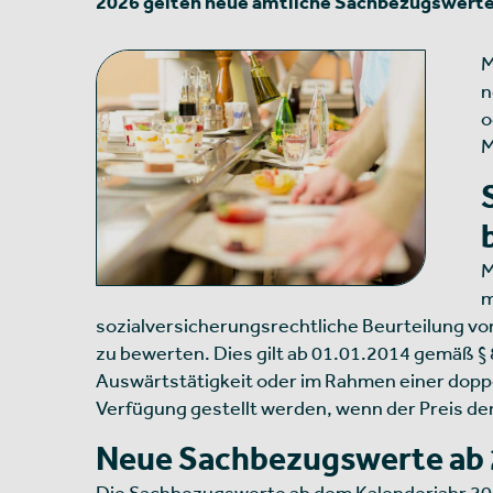
2026 gelten neue amtliche Sachbezugswerte 
M
n
o
M
M
m
sozialversicherungsrechtliche Beurteilung v
zu bewerten. Dies gilt ab 01.01.2014 gemäß § 
Auswärtstätigkeit oder im Rahmen einer dopp
Verfügung gestellt werden, wenn der Preis der
Neue Sachbezugswerte ab
Die Sachbezugswerte ab dem Kalenderjahr 20