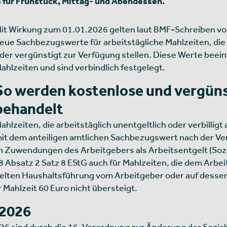
für Frühstück, Mittag- und Abendessen.
it Wirkung zum 01.01.2026 gelten laut BMF-Schreiben vo
eue Sachbezugswerte für arbeitstägliche Mahlzeiten, die
der vergünstigt zur Verfügung stellen. Diese Werte beei
ahlzeiten und sind verbindlich festgelegt.
So werden kostenlose und vergüns
behandelt
ahlzeiten, die arbeitstäglich unentgeltlich oder verbilli
it dem anteiligen amtlichen Sachbezugswert nach der Ve
on Zuwendungen des Arbeitgebers als Arbeitsentgelt (So
8 Absatz 2 Satz 8 EStG auch für Mahlzeiten, die dem Arb
elten Haushaltsführung vom Arbeitgeber oder auf dessen
 Mahlzeit 60 Euro nicht übersteigt.
 2026
26 sind durch die 16. Verordnung zur Änderung der Sozi