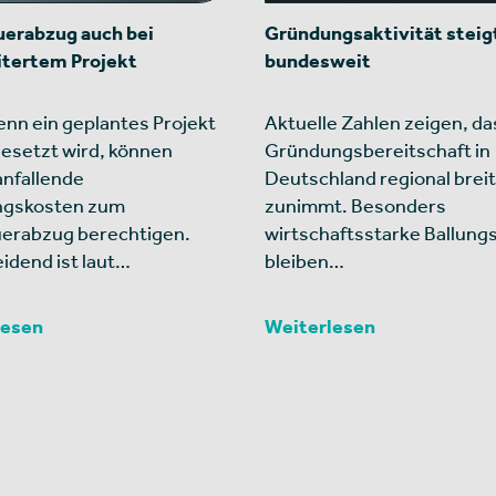
erabzug auch bei
Gründungsaktivität steig
itertem Projekt
bundesweit
nn ein geplantes Projekt
Aktuelle Zahlen zeigen, da
esetzt wird, können
Gründungsbereitschaft in
anfallende
Deutschland regional breit
ngskosten zum
zunimmt. Besonders
erabzug berechtigen.
wirtschaftsstarke Ballun
idend ist laut…
bleiben…
lesen
Weiterlesen