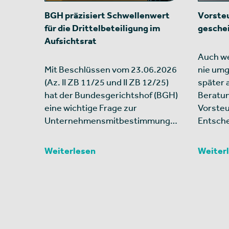
BGH präzisiert Schwellenwert
Vorsteu
für die Drittelbeteiligung im
gesche
Aufsichtsrat
Auch we
Mit Beschlüssen vom 23.06.2026
nie umg
(Az. II ZB 11/25 und II ZB 12/25)
später 
hat der Bundesgerichtshof (BGH)
Beratu
eine wichtige Frage zur
Vorsteu
Unternehmensmitbestimmung…
Entsche
Weiterlesen
Weiter