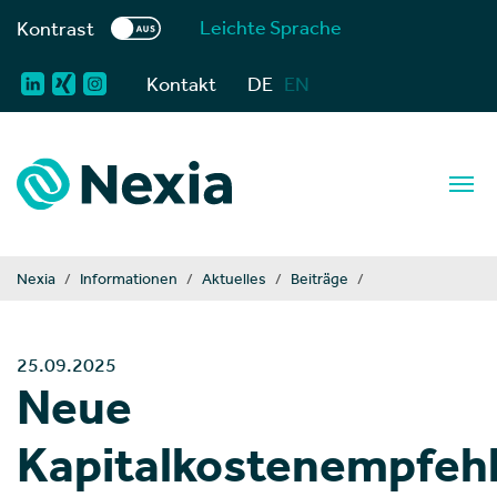
Leichte Sprache
Kontrast
Kontakt
DE
EN
You are here:
Nexia
Informationen
Aktuelles
Beiträge
25.09.2025
Neue
Kapitalkostenempfeh