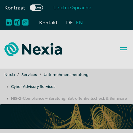
Leichte Sprache
Kontrast
Kontakt
DE
EN
You are here:
Nexia
Services
Unternehmensberatung
Cyber Advisory Services
NIS-2‑Compliance – Beratung, Betroffenheitscheck & Seminare