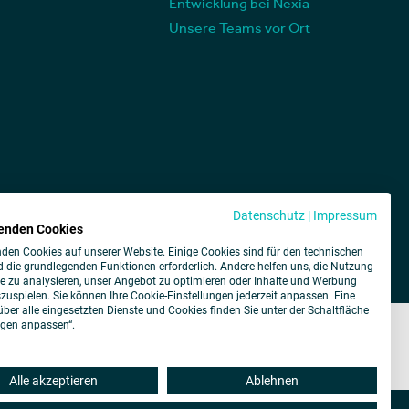
Entwicklung bei Nexia
Unsere Teams vor Ort
Datenschutz
|
Impressum
enden Cookies
den Cookies auf unserer Website. Einige Cookies sind für den technischen
d die grundlegenden Funktionen erforderlich. Andere helfen uns, die Nutzung
e zu analysieren, unser Angebot zu optimieren oder Inhalte und Werbung
szuspielen. Sie können Ihre Cookie-Einstellungen jederzeit anpassen. Eine
über alle eingesetzten Dienste und Cookies finden Sie unter der Schaltfläche
ngen anpassen“.
Alle akzeptieren
Ablehnen