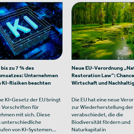
 bis zu 7 % des
Neue EU-Verordnung „Na
umsatzes: Unternehmen
Restoration Law“: Chance
 KI-Risiken beachten
Wirtschaft und Nachhalti
e KI-Gesetz der EU bringt
Die EU hat eine neue Vero
 Vorschriften für
zur Wiederherstellung der
hmen mit sich. Diese
verabschiedet, die die
unterschiedliche
Biodiversität fördern und
tufen von KI-Systemen…
Naturkapital in