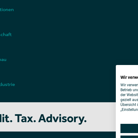
tionen
schaft
bau
Wir verw
dustrie
Wir verwen
Betrieb un
der Websit
gezielt au
Übersicht 
„Einstellu