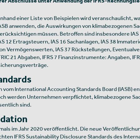
hrer Abschlüsse unter Anwendung der IFRS-Rechnungsle
nhand einer Liste von Beispielen wird veranschaulicht, w
ASB anwenden, die Auswirkungen von klimabezogenen Sac
erücksichtigen müssen. Betroffen sind insbesondere IAS 
AS 12 Ertragsteuern, IAS 16 Sachanlagen, IAS 38 Immate
on Vermögenswerten, IAS 37 Rückstellungen, Eventualve
FRIC 21 Abgaben, IFRS 7 Finanzinstrumente: Angaben, IF
sicherungsverträge.
andards
m International Accounting Standards Board (IASB) entw
och werden Unternehmen verpflichtet, klimabezogene Sac
entlich sind.
ndation
mals im Jahr 2020 veröffentlicht. Die neue Veröffentlichu
chten IFRS Sustainability Disclosure Standards des Interna