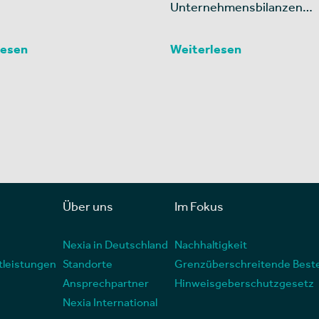
Unternehmensbilanzen…
lesen
Weiterlesen
Über uns
Im Fokus
Nexia in Deutschland
Nachhaltigkeit
tleistungen
Standorte
Grenzüberschreitende Best
Ansprechpartner
Hinweisgeberschutzgesetz
Nexia International