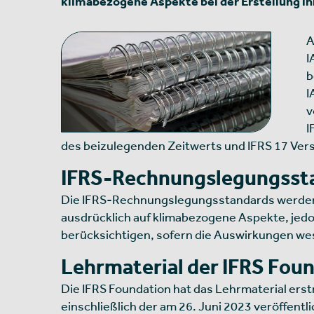
klimabezogene Aspekte bei der Erstellung i
A
I
b
I
v
I
des beizulegenden Zeitwerts und IFRS 17 Ver
IFRS-Rechnungslegungsst
Die IFRS-Rechnungslegungsstandards werden vo
ausdrücklich auf klimabezogene Aspekte, jed
berücksichtigen, sofern die Auswirkungen wes
Lehrmaterial der IFRS Fou
Die IFRS Foundation hat das Lehrmaterial erst
einschließlich der am 26. Juni 2023 veröffentli