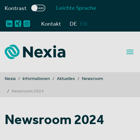
Leichte Sprache
Kontrast
Kontakt
DE
EN
You are here:
Nexia
Informationen
Aktuelles
Newsroom
Newsroom 2024
Newsroom 2024